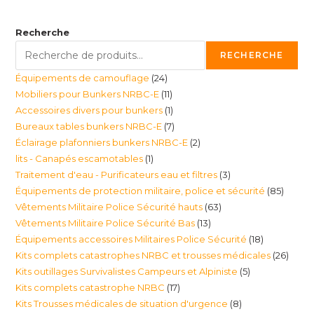
Recherche
RECHERCHE
24
Équipements de camouflage
24
11
Mobiliers pour Bunkers NRBC-E
11
produits
1
Accessoires divers pour bunkers
1
produits
7
Bureaux tables bunkers NRBC-E
7
produit
2
Éclairage plafonniers bunkers NRBC-E
2
produits
1
lits - Canapés escamotables
1
produits
3
Traitement d'eau - Purificateurs eau et filtres
3
produit
85
Équipements de protection militaire, police et sécurité
85
produits
63
Vêtements Militaire Police Sécurité hauts
63
produi
13
Vêtements Militaire Police Sécurité Bas
13
produits
18
Équipements accessoires Militaires Police Sécurité
18
produits
26
Kits complets catastrophes NRBC et trousses médicales
26
produits
5
Kits outillages Survivalistes Campeurs et Alpiniste
5
produ
17
Kits complets catastrophe NRBC
17
produits
8
Kits Trousses médicales de situation d'urgence
8
produits