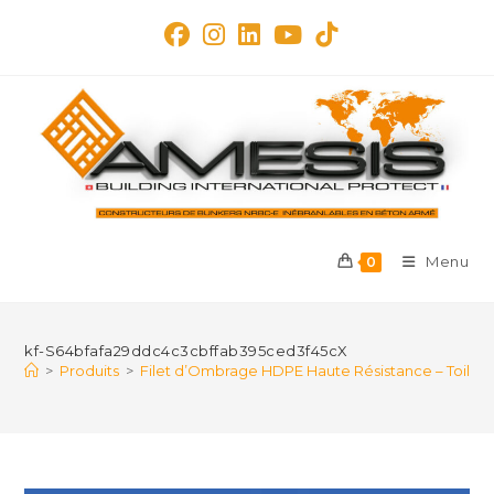
Skip
to
content
Menu
0
kf-S64bfafa29ddc4c3cbffab395ced3f45cX
>
Produits
>
Filet d’Ombrage HDPE Haute Résistance – Toile Par