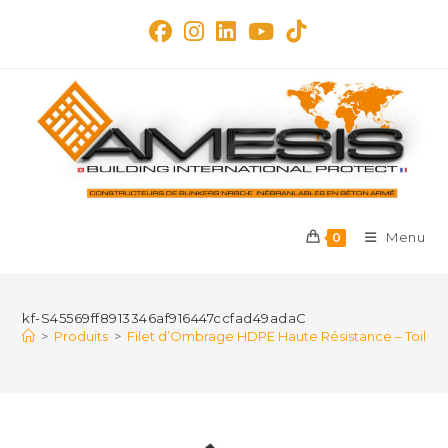
Skip
to
content
Menu
0
kf-S45569ff8913346af916447ccfad49adaC
>
Produits
>
Filet d’Ombrage HDPE Haute Résistance – Toile Par