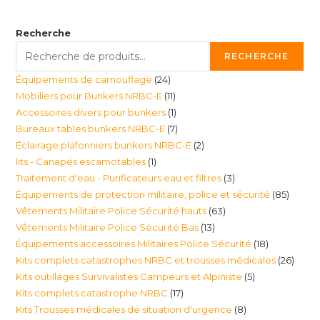
Recherche
RECHERCHE
24
Équipements de camouflage
24
11
Mobiliers pour Bunkers NRBC-E
11
produits
1
Accessoires divers pour bunkers
1
produits
7
Bureaux tables bunkers NRBC-E
7
produit
2
Éclairage plafonniers bunkers NRBC-E
2
produits
1
lits - Canapés escamotables
1
produits
3
Traitement d'eau - Purificateurs eau et filtres
3
produit
85
Équipements de protection militaire, police et sécurité
85
produits
63
Vêtements Militaire Police Sécurité hauts
63
produi
13
Vêtements Militaire Police Sécurité Bas
13
produits
18
Équipements accessoires Militaires Police Sécurité
18
produits
26
Kits complets catastrophes NRBC et trousses médicales
26
produits
5
Kits outillages Survivalistes Campeurs et Alpiniste
5
produ
17
Kits complets catastrophe NRBC
17
produits
8
Kits Trousses médicales de situation d'urgence
8
produits