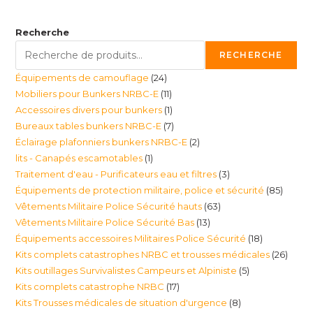
Recherche
RECHERCHE
24
Équipements de camouflage
24
11
Mobiliers pour Bunkers NRBC-E
11
produits
1
Accessoires divers pour bunkers
1
produits
7
Bureaux tables bunkers NRBC-E
7
produit
2
Éclairage plafonniers bunkers NRBC-E
2
produits
1
lits - Canapés escamotables
1
produits
3
Traitement d'eau - Purificateurs eau et filtres
3
produit
85
Équipements de protection militaire, police et sécurité
85
produits
63
Vêtements Militaire Police Sécurité hauts
63
produi
13
Vêtements Militaire Police Sécurité Bas
13
produits
18
Équipements accessoires Militaires Police Sécurité
18
produits
26
Kits complets catastrophes NRBC et trousses médicales
26
produits
5
Kits outillages Survivalistes Campeurs et Alpiniste
5
produ
17
Kits complets catastrophe NRBC
17
produits
8
Kits Trousses médicales de situation d'urgence
8
produits