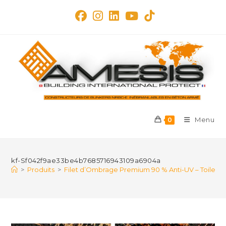
Skip
to
content
Menu
0
kf-Sf042f9ae33be4b7685716943109a6904a
>
Produits
>
Filet d’Ombrage Premium 90 % Anti-UV – Toile Hau