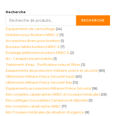
Recherche
RECHERCHE
24
Équipements de camouflage
24
11
Mobiliers pour Bunkers NRBC-E
11
produits
1
Accessoires divers pour bunkers
1
produits
7
Bureaux tables bunkers NRBC-E
7
produit
2
Éclairage plafonniers bunkers NRBC-E
2
produits
1
lits - Canapés escamotables
1
produits
3
Traitement d'eau - Purificateurs eau et filtres
3
produit
85
Équipements de protection militaire, police et sécurité
85
produits
63
Vêtements Militaire Police Sécurité hauts
63
produi
13
Vêtements Militaire Police Sécurité Bas
13
produits
18
Équipements accessoires Militaires Police Sécurité
18
produits
26
Kits complets catastrophes NRBC et trousses médicales
26
produits
5
Kits outillages Survivalistes Campeurs et Alpiniste
5
produ
17
Kits complets catastrophe NRBC
17
produits
8
Kits Trousses médicales de situation d'urgence
8
produits