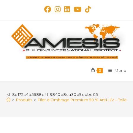
Skip
to
content
Menu
0
kf-Sd172c4b5688e4ff9840e8ca30e9dcbd05
>
Produits
>
Filet d’Ombrage Premium 90 % Anti-UV – Toile Hau