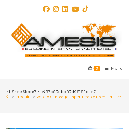
Skip
to
content
Menu
0
kf-S4ee61ebe7f4b487b83ebc83d08182dae7
>
Produits
>
Voile d’Ombrage Imperméable Premium avec Kit de 