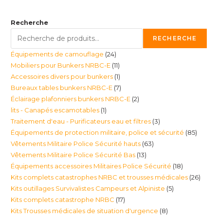
Recherche
RECHERCHE
24
Équipements de camouflage
24
11
Mobiliers pour Bunkers NRBC-E
11
produits
1
Accessoires divers pour bunkers
1
produits
7
Bureaux tables bunkers NRBC-E
7
produit
2
Éclairage plafonniers bunkers NRBC-E
2
produits
1
lits - Canapés escamotables
1
produits
3
Traitement d'eau - Purificateurs eau et filtres
3
produit
85
Équipements de protection militaire, police et sécurité
85
produits
63
Vêtements Militaire Police Sécurité hauts
63
produi
13
Vêtements Militaire Police Sécurité Bas
13
produits
18
Équipements accessoires Militaires Police Sécurité
18
produits
26
Kits complets catastrophes NRBC et trousses médicales
26
produits
5
Kits outillages Survivalistes Campeurs et Alpiniste
5
produ
17
Kits complets catastrophe NRBC
17
produits
8
Kits Trousses médicales de situation d'urgence
8
produits