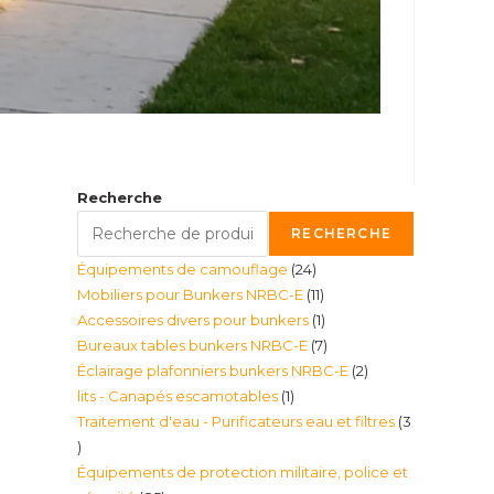
Recherche
RECHERCHE
24
Équipements de camouflage
24
11
Mobiliers pour Bunkers NRBC-E
11
produits
1
Accessoires divers pour bunkers
1
produits
7
Bureaux tables bunkers NRBC-E
7
produit
2
Éclairage plafonniers bunkers NRBC-E
2
produits
1
lits - Canapés escamotables
1
produits
Traitement d'eau - Purificateurs eau et filtres
3
produit
3
Équipements de protection militaire, police et
produits