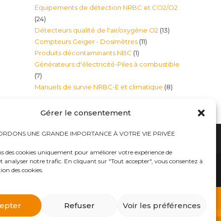
Équipements de détection NRBC et CO2/O2
produits
24
24
13
Détecteurs qualité de l'air/oxygène O2
13
produits
11
Compteurs Geiger - Dosimètres
11
produits
1
Produits décontaminants NBC
1
produits
Générateurs d'électricité-Piles à combustible
produit
7
7
8
Manuels de survie NRBC-E et climatique
8
produits
produits
Gérer le consentement
RDONS UNE GRANDE IMPORTANCE À VOTRE VIE PRIVÉE
ns des cookies uniquement pour améliorer votre expérience de
t analyser notre trafic. En cliquant sur "Tout accepter", vous consentez à
hauts
Bureaux tables bunkers NRBC-E
trousses médicales
Kits complets catastrophe NRBC
tion des cookies.
rayonnements électromagnétique
lits – Canapés escamotables
O2
Éclairage plafonniers bunkers NRBC-E
ique
Masques à gaz
 d’urgence
Équipements accessoires Militaires Police Sécurité
ts complets NRBC (masques à gaz, combinaison et
epter
Refuser
Voir les préférences
billements de protection NBC Personnelle
s et Alpiniste
Traitement d’eau – Purificateurs eau et filtres
atomique, etc..») dans notre E-BOUTIQUE NRBC-E.
as
Générateurs d’électricité-Piles à combustible