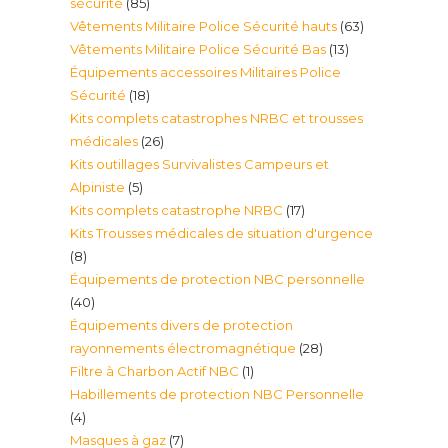
85
sécurité
85
63
Vêtements Militaire Police Sécurité hauts
63
produits
13
Vêtements Militaire Police Sécurité Bas
13
produits
Équipements accessoires Militaires Police
produits
18
Sécurité
18
Kits complets catastrophes NRBC et trousses
produits
26
médicales
26
Kits outillages Survivalistes Campeurs et
produits
5
Alpiniste
5
17
Kits complets catastrophe NRBC
17
produits
Kits Trousses médicales de situation d'urgence
produits
8
8
Équipements de protection NBC personnelle
produits
40
40
Équipements divers de protection
produits
28
rayonnements électromagnétique
28
1
Filtre à Charbon Actif NBC
1
produits
Habillements de protection NBC Personnelle
produit
4
4
7
Masques à gaz
7
produits