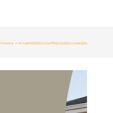
t Piscine
>
kf-Sabfd3f5f20c24e7f960cb580cc0a452fA