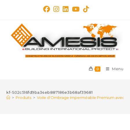
Skip
to
content
Menu
0
kf-S02c516fd9ba34eb887186e3b68af39681
>
Produits
>
Voile d’Ombrage Imperméable Premium avec Kit de 