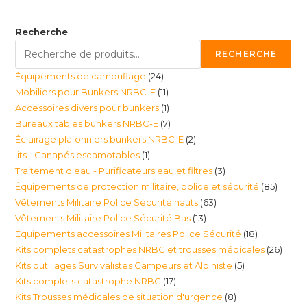
Recherche
RECHERCHE
24
Équipements de camouflage
24
11
Mobiliers pour Bunkers NRBC-E
11
produits
1
Accessoires divers pour bunkers
1
produits
7
Bureaux tables bunkers NRBC-E
7
produit
2
Éclairage plafonniers bunkers NRBC-E
2
produits
1
lits - Canapés escamotables
1
produits
3
Traitement d'eau - Purificateurs eau et filtres
3
produit
85
Équipements de protection militaire, police et sécurité
85
produits
63
Vêtements Militaire Police Sécurité hauts
63
produi
13
Vêtements Militaire Police Sécurité Bas
13
produits
18
Équipements accessoires Militaires Police Sécurité
18
produits
26
Kits complets catastrophes NRBC et trousses médicales
26
produits
5
Kits outillages Survivalistes Campeurs et Alpiniste
5
produ
17
Kits complets catastrophe NRBC
17
produits
8
Kits Trousses médicales de situation d'urgence
8
produits