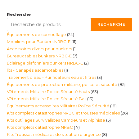
Recherche
RECHERCHE
24
Équipements de camouflage
24
11
Mobiliers pour Bunkers NRBC-E
11
produits
1
Accessoires divers pour bunkers
1
produits
7
Bureaux tables bunkers NRBC-E
7
produit
2
Éclairage plafonniers bunkers NRBC-E
2
produits
1
lits - Canapés escamotables
1
produits
3
Traitement d'eau - Purificateurs eau et filtres
3
produit
85
Équipements de protection militaire, police et sécurité
85
produits
63
Vêtements Militaire Police Sécurité hauts
63
produi
13
Vêtements Militaire Police Sécurité Bas
13
produits
18
Équipements accessoires Militaires Police Sécurité
18
produits
26
Kits complets catastrophes NRBC et trousses médicales
26
produits
5
Kits outillages Survivalistes Campeurs et Alpiniste
5
produ
17
Kits complets catastrophe NRBC
17
produits
8
Kits Trousses médicales de situation d'urgence
8
produits