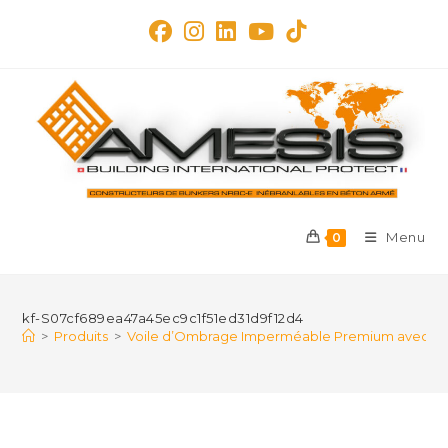
Skip
to
content
Menu
0
kf-S07cf689ea47a45ec9c1f51ed31d9f12d4
>
Produits
>
Voile d’Ombrage Imperméable Premium avec Kit de 