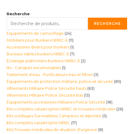
Recherche
RECHERCHE
24
Équipements de camouflage
24
11
Mobiliers pour Bunkers NRBC-E
11
produits
1
Accessoires divers pour bunkers
1
produits
7
Bureaux tables bunkers NRBC-E
7
produit
2
Éclairage plafonniers bunkers NRBC-E
2
produits
1
lits - Canapés escamotables
1
produits
3
Traitement d'eau - Purificateurs eau et filtres
3
produit
85
Équipements de protection militaire, police et sécurité
85
produits
63
Vêtements Militaire Police Sécurité hauts
63
produi
13
Vêtements Militaire Police Sécurité Bas
13
produits
18
Équipements accessoires Militaires Police Sécurité
18
produits
26
Kits complets catastrophes NRBC et trousses médicales
26
produits
5
Kits outillages Survivalistes Campeurs et Alpiniste
5
produ
17
Kits complets catastrophe NRBC
17
produits
8
Kits Trousses médicales de situation d'urgence
8
produits