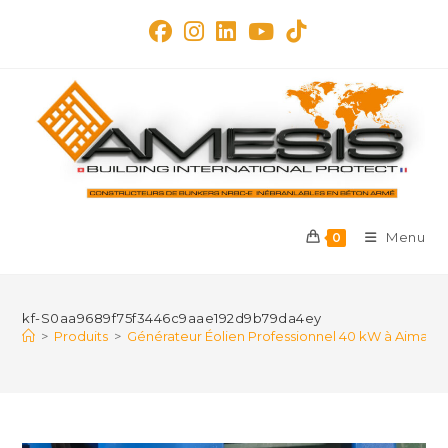
Skip
to
content
Menu
0
kf-S0aa9689f75f3446c9aae192d9b79da4ey
>
Produits
>
Générateur Éolien Professionnel 40 kW à Aimants