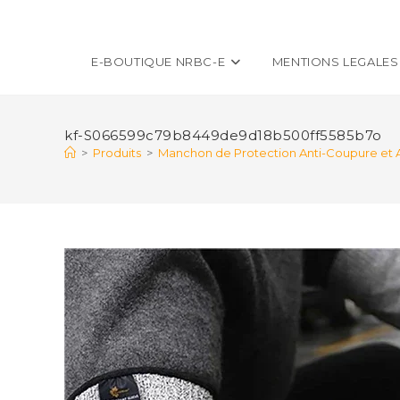
E-BOUTIQUE NRBC-E
MENTIONS LEGALES
kf-S066599c79b8449de9d18b500ff5585b7o
>
Produits
>
Manchon de Protection Anti-Coupure et Ant