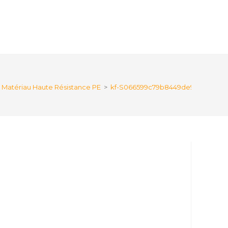
en Matériau Haute Résistance PE
>
kf-S066599c79b8449de9d18b500ff