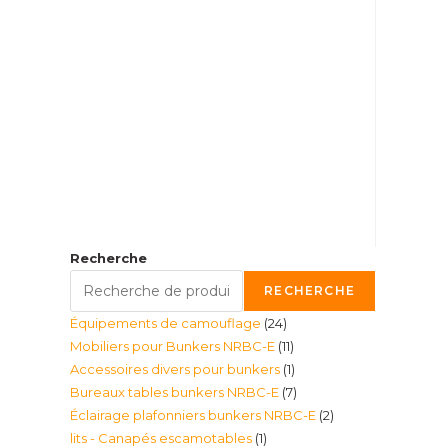
Recherche
RECHERCHE
24
Équipements de camouflage
24
11
Mobiliers pour Bunkers NRBC-E
11
produits
1
Accessoires divers pour bunkers
1
produits
7
Bureaux tables bunkers NRBC-E
7
produit
2
Éclairage plafonniers bunkers NRBC-E
2
produits
1
lits - Canapés escamotables
1
produits