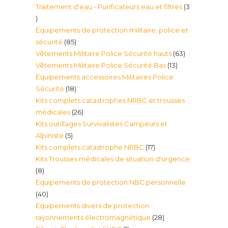
Traitement d'eau - Purificateurs eau et filtres
3
produit
3
Équipements de protection militaire, police et
produits
85
sécurité
85
63
Vêtements Militaire Police Sécurité hauts
63
produits
13
Vêtements Militaire Police Sécurité Bas
13
produits
Équipements accessoires Militaires Police
produits
18
Sécurité
18
Kits complets catastrophes NRBC et trousses
produits
26
médicales
26
Kits outillages Survivalistes Campeurs et
produits
5
Alpiniste
5
17
Kits complets catastrophe NRBC
17
produits
Kits Trousses médicales de situation d'urgence
produits
8
8
Équipements de protection NBC personnelle
produits
40
40
Équipements divers de protection
produits
28
rayonnements électromagnétique
28