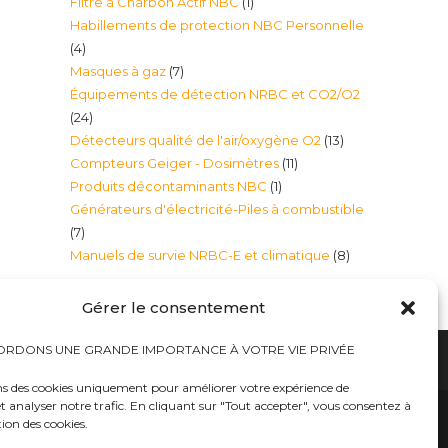
1
Filtre à Charbon Actif NBC
1
produits
Habillements de protection NBC Personnelle
produit
4
4
7
Masques à gaz
7
produits
Équipements de détection NRBC et CO2/O2
produits
24
24
13
Détecteurs qualité de l'air/oxygène O2
13
produits
11
Compteurs Geiger - Dosimètres
11
produits
1
Produits décontaminants NBC
1
produits
Générateurs d'électricité-Piles à combustible
produit
7
7
8
Manuels de survie NRBC-E et climatique
8
produits
produits
Gérer le consentement
RDONS UNE GRANDE IMPORTANCE À VOTRE VIE PRIVÉE
ns des cookies uniquement pour améliorer votre expérience de
t analyser notre trafic. En cliquant sur "Tout accepter", vous consentez à
hauts
Bureaux tables bunkers NRBC-E
trousses médicales
Kits complets catastrophe NRBC
tion des cookies.
rayonnements électromagnétique
lits – Canapés escamotables