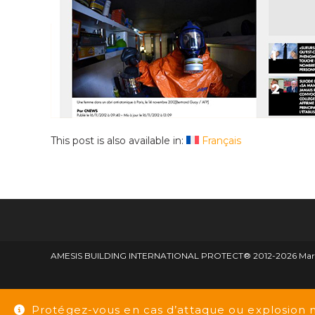
This post is also available in:
Français
AMESIS BUILDING INTERNATIONAL PROTECT® 2012-2026 Marque d
Protégez-vous en cas d’attaque ou explosion 