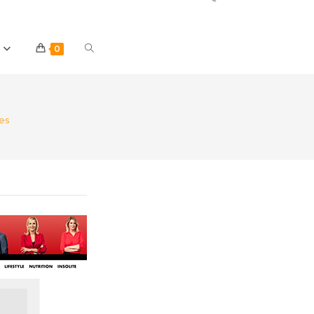
Toggle
0
website
es
search