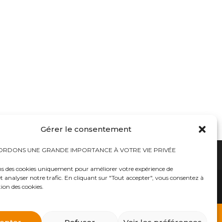
Gérer le consentement
RDONS UNE GRANDE IMPORTANCE À VOTRE VIE PRIVÉE
ns des cookies uniquement pour améliorer votre expérience de
t analyser notre trafic. En cliquant sur "Tout accepter", vous consentez à
hauts
Bureaux tables bunkers NRBC-E
trousses médicales
Kits complets catastrophe NRBC
tion des cookies.
rayonnements électromagnétique
lits – Canapés escamotables
O2
Éclairage plafonniers bunkers NRBC-E
ique
Masques à gaz
 d’urgence
Équipements accessoires Militaires Police Sécurité
ts complets NRBC (masques à gaz, combinaison et
billements de protection NBC Personnelle