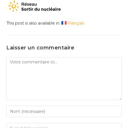
This post is also available in:
Français
Laisser un commentaire
Comment
Enter
your
name
Enter