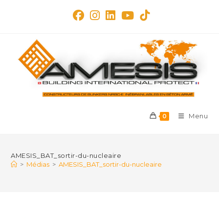
Skip
to
content
Menu
0
AMESIS_BAT_sortir-du-nucleaire
>
Médias
>
AMESIS_BAT_sortir-du-nucleaire