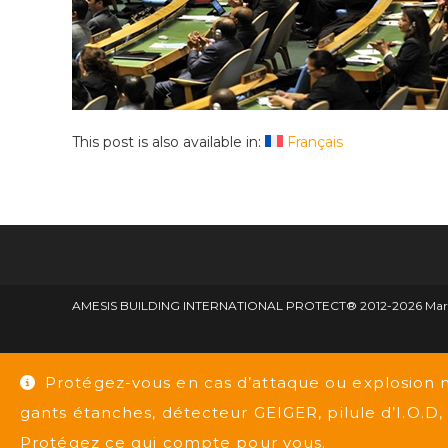
This post is also available in:
Français
AMESIS BUILDING INTERNATIONAL PROTECT® 2012-2026 Marque d
Protégez-vous en cas d’attaque ou explosion 
gants étanches, détecteur GEIGER, pilule d’I.O.
Protégez ce qui compte pour vous.