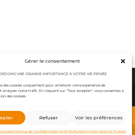
Gérer le consentement
RDONS UNE GRANDE IMPORTANCE À VOTRE VIE PRIVÉE
ns des cookies uniquement pour améliorer votre expérience de
t analyser notre trafic. En cliquant sur "Tout accepter", vous consentez à
hauts
Bureaux tables bunkers NRBC-E
trousses médicales
Kits complets catastrophe NRBC
tion des cookies.
rayonnements électromagnétique
lits – Canapés escamotables
O2
Éclairage plafonniers bunkers NRBC-E
ique
Masques à gaz
 d’urgence
Équipements accessoires Militaires Police Sécurité
ts complets NRBC (masques à gaz, combinaison et
epter
Refuser
Voir les préférences
billements de protection NBC Personnelle
s et Alpiniste
Traitement d’eau – Purificateurs eau et filtres
atomique, etc..») dans notre E-BOUTIQUE NRBC-E.
as
Générateurs d’électricité-Piles à combustible
ts décontaminants NBC
 cookies
Politique de Confidentialité AMESIS Building International Protect
police et sécurité
Mobiliers pour Bunkers NRBC-E
Ignorer