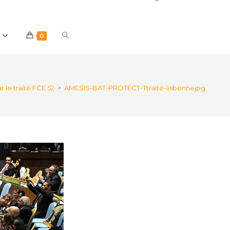
Toggle
0
website
le traité FCE 52
>
AMESIS-BAT-PROTECT-Ttraité-lisbonnejpg
search