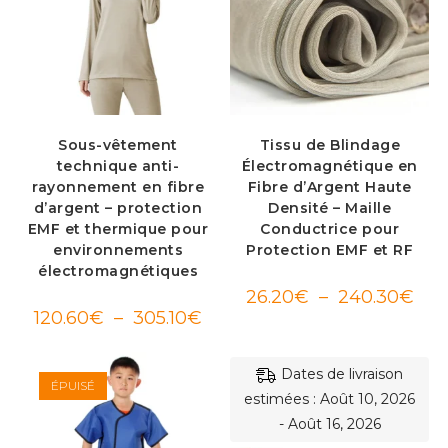
Sous-vêtement
Tissu de Blindage
technique anti-
Électromagnétique en
rayonnement en fibre
Fibre d’Argent Haute
d’argent – protection
Densité – Maille
EMF et thermique pour
Conductrice pour
environnements
Protection EMF et RF
électromagnétiques
Plag
26.20
€
–
240.30
€
de
Plage
120.60
€
–
305.10
€
prix :
de
26.2
prix :
à
120.60€
240.
à
Dates de livraison
305.10€
ÉPUISÉ
estimées : Août 10, 2026
- Août 16, 2026