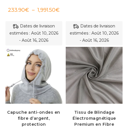
60.6
à
Plage
233.90
€
–
1,991.50
€
113.9
de
prix :
233.90€
à
Dates de livraison
Dates de livraison
1,991.50€
estimées : Août 10, 2026
estimées : Août 10, 2026
- Août 16, 2026
- Août 16, 2026
Capuche anti-ondes en
Tissu de Blindage
fibre d’argent,
Électromagnétique
protection
Premium en Fibre