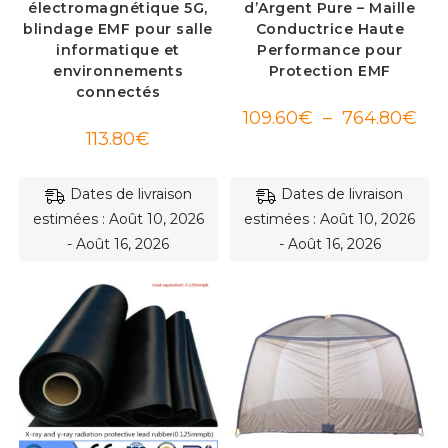
électromagnétique 5G,
d’Argent Pure – Maille
blindage EMF pour salle
Conductrice Haute
informatique et
Performance pour
environnements
Protection EMF
connectés
Pla
109.60
€
–
764.80
€
de
113.80
€
prix :
109
à
764
Dates de livraison
Dates de livraison
estimées : Août 10, 2026
estimées : Août 10, 2026
- Août 16, 2026
- Août 16, 2026