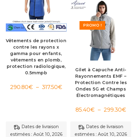
PROMO !
Vêtements de protection
contre les rayons x
gamma pour enfants,
vêtements en plomb,
protection radiologique,
Gilet à Capuche Anti-
0.5mmpb
Rayonnements EMF –
Protection Contre les
Plage
290.80
€
–
317.50
€
Ondes 5G et Champs
de
prix :
Électromagnétiques
290.80€
à
317.50€
Plag
85.40
€
–
299.30
€
de
prix :
85.4
à
Dates de livraison
Dates de livraison
299.
estimées : Août 10, 2026
estimées : Août 10, 2026