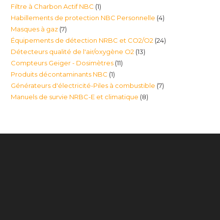
1
Filtre à Charbon Actif NBC
1
produits
4
Habillements de protection NBC Personnelle
4
produit
7
Masques à gaz
7
produits
24
Équipements de détection NRBC et CO2/O2
24
produits
13
Détecteurs qualité de l'air/oxygène O2
13
produits
11
Compteurs Geiger - Dosimètres
11
produits
1
Produits décontaminants NBC
1
produits
7
Générateurs d'électricité-Piles à combustible
7
produit
8
Manuels de survie NRBC-E et climatique
8
produits
produits