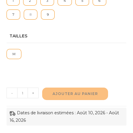
1
2
3
4
5
6
7
8
9
TAILLES
M
quantité
-
+
AJOUTER AU PANIER
de
Tissu
Dates de livraison estimées : Août 10, 2026 - Août
Technique
16, 2026
Conducteur
Extensible