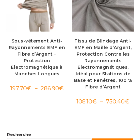
Sous-vêtement Anti-
Tissu de Blindage Anti-
Rayonnements EMF en
EMF en Maille d’Argent,
Fibre d’Argent –
Protection Contre les
Protection
Rayonnements
Électromagnétique à
Électromagnétiques,
Manches Longues
Idéal pour Stations de
Base et Fenêtres, 100 %
Fibre d’Argent
Plage
197.70
€
–
286.90
€
de
prix :
197.70€
Plag
108.10
€
–
750.40
€
à
de
286.90€
prix :
108.
à
750.
Recherche