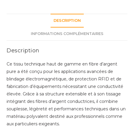
en
Fibre
d’Argent
DESCRIPTION
Pure
–
INFORMATIONS COMPLÉMENTAIRES
Blindage
EMF,
Description
RFID
et
Ce tissu technique haut de gamme en fibre d’argent
Réduction
pure a été conçu pour les applications avancées de
de
blindage électromagnétique, de protection RFID et de
Signature
fabrication d’équipements nécessitant une conductivité
Thermique
élevée. Grâce à sa structure extensible et à son tissage
intégrant des fibres d’argent conductrices, il combine
souplesse, légèreté et performances techniques dans un
matériau polyvalent destiné aux professionnels comme
aux particuliers exigeants.