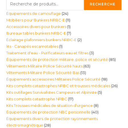
RECHERCHE
24
Équipements de camouflage
24
11
Mobiliers pour Bunkers NRBC-E
11
produits
1
Accessoires divers pour bunkers
1
produits
7
Bureaux tables bunkers NRBC-E
7
produit
2
Éclairage plafonniers bunkers NRBC-E
2
produits
1
lits - Canapés escamotables
1
produits
3
Traitement d'eau - Purificateurs eau et filtres
3
produit
85
Équipements de protection militaire, police et sécurité
85
produits
63
Vêtements Militaire Police Sécurité hauts
63
produi
13
Vêtements Militaire Police Sécurité Bas
13
produits
18
Équipements accessoires Militaires Police Sécurité
18
produits
26
Kits complets catastrophes NRBC et trousses médicales
26
produits
5
Kits outillages Survivalistes Campeurs et Alpiniste
5
produ
17
Kits complets catastrophe NRBC
17
produits
8
Kits Trousses médicales de situation d'urgence
8
produits
40
Équipements de protection NBC personnelle
40
produits
Équipements divers de protection rayonnements
produits
28
électromagnétique
28