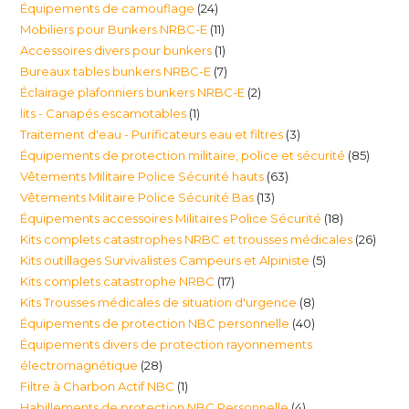
24
Équipements de camouflage
24
11
Mobiliers pour Bunkers NRBC-E
11
produits
1
Accessoires divers pour bunkers
1
produits
7
Bureaux tables bunkers NRBC-E
7
produit
2
Éclairage plafonniers bunkers NRBC-E
2
produits
1
lits - Canapés escamotables
1
produits
3
Traitement d'eau - Purificateurs eau et filtres
3
produit
85
Équipements de protection militaire, police et sécurité
85
produits
63
Vêtements Militaire Police Sécurité hauts
63
produi
13
Vêtements Militaire Police Sécurité Bas
13
produits
18
Équipements accessoires Militaires Police Sécurité
18
produits
26
Kits complets catastrophes NRBC et trousses médicales
26
produits
5
Kits outillages Survivalistes Campeurs et Alpiniste
5
produ
17
Kits complets catastrophe NRBC
17
produits
8
Kits Trousses médicales de situation d'urgence
8
produits
40
Équipements de protection NBC personnelle
40
produits
Équipements divers de protection rayonnements
produits
28
électromagnétique
28
1
Filtre à Charbon Actif NBC
1
produits
4
Habillements de protection NBC Personnelle
4