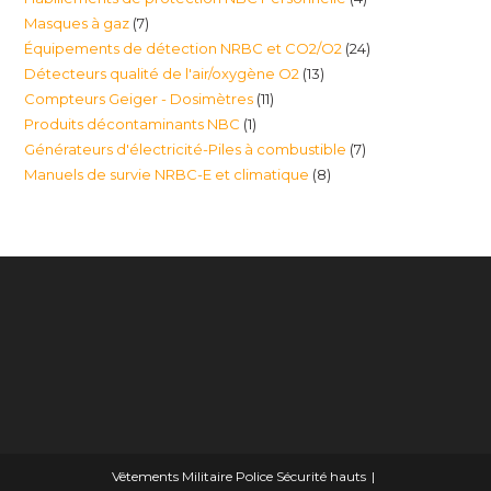
produit
7
Masques à gaz
7
produits
24
Équipements de détection NRBC et CO2/O2
24
produits
13
Détecteurs qualité de l'air/oxygène O2
13
produits
11
Compteurs Geiger - Dosimètres
11
produits
1
Produits décontaminants NBC
1
produits
7
Générateurs d'électricité-Piles à combustible
7
produit
8
Manuels de survie NRBC-E et climatique
8
produits
produits
Vêtements Militaire Police Sécurité hauts