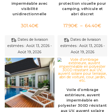
imperméable avec
protection visuelle pour
visibilité
camping, véhicule et
unidirectionnelle
abri discret
Plage
301.40
€
17.90
€
–
64.40
€
de
prix :
17.90
à
Dates de livraison
Dates de livraison
64.40
estimées : Août 13, 2026 -
estimées : Août 13, 2026 -
Août 19, 2026
Août 19, 2026
Voile d’ombrage
extérieure, auvent
imperméable en
polyester 300D résistant
aux UV, auvent solaire