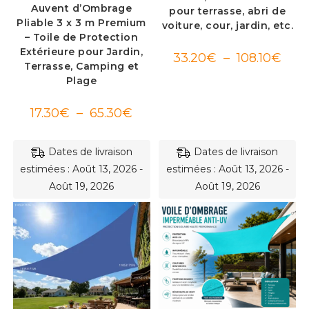
Auvent d’Ombrage
pour terrasse, abri de
Pliable 3 x 3 m Premium
voiture, cour, jardin, etc.
– Toile de Protection
Extérieure pour Jardin,
Plag
33.20
€
–
108.10
€
de
Terrasse, Camping et
prix :
Plage
33.20
à
108.1
Plage
17.30
€
–
65.30
€
de
prix :
17.30€
à
Dates de livraison
Dates de livraison
65.30€
estimées : Août 13, 2026 -
estimées : Août 13, 2026 -
Août 19, 2026
Août 19, 2026