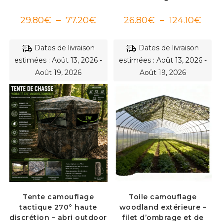
Plage
Plag
29.80
€
–
77.20
€
26.80
€
–
124.10
€
de
de
prix :
prix :
29.80€
26.8
à
à
Dates de livraison
Dates de livraison
77.20€
124.1
estimées : Août 13, 2026 -
estimées : Août 13, 2026 -
Août 19, 2026
Août 19, 2026
Tente camouflage
Toile camouflage
tactique 270° haute
woodland extérieure –
discrétion – abri outdoor
filet d’ombrage et de