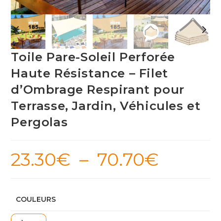
Toile Pare-Soleil Perforée
Haute Résistance – Filet
d’Ombrage Respirant pour
Terrasse, Jardin, Véhicules et
Pergolas
23.30
€
–
70.70
€
Plage
de
prix :
23.30€
à
70.70€
COULEURS