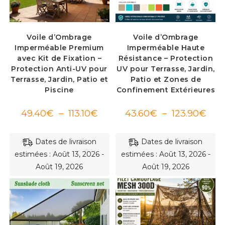
Voile d’Ombrage
Voile d’Ombrage
Imperméable Premium
Imperméable Haute
avec Kit de Fixation –
Résistance – Protection
Protection Anti-UV pour
UV pour Terrasse, Jardin,
Terrasse, Jardin, Patio et
Patio et Zones de
Piscine
Confinement Extérieures
Plage
Plag
49.40
€
–
113.10
€
43.60
€
–
123.90
€
de
de
prix :
prix :
49.40€
43.6
à
à
Dates de livraison
Dates de livraison
113.10€
123.
estimées : Août 13, 2026 -
estimées : Août 13, 2026 -
Août 19, 2026
Août 19, 2026