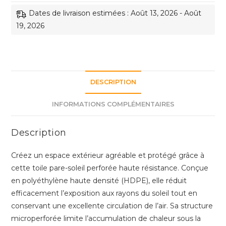
Toile
Dates de livraison estimées : Août 13, 2026 - Août
Pare-
19, 2026
Soleil
Perforée
Haute
Résistance
–
DESCRIPTION
Filet
d'Ombrage
INFORMATIONS COMPLÉMENTAIRES
Respirant
pour
Description
Terrasse,
Jardin,
Créez un espace extérieur agréable et protégé grâce à
Véhicules
cette toile pare-soleil perforée haute résistance. Conçue
et
en polyéthylène haute densité (HDPE), elle réduit
Pergolas
efficacement l’exposition aux rayons du soleil tout en
conservant une excellente circulation de l’air. Sa structure
microperforée limite l’accumulation de chaleur sous la