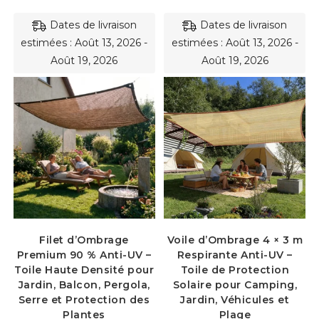
prix :
à
30.90€
108.
à
Dates de livraison
Dates de livraison
87.60€
estimées : Août 13, 2026 -
estimées : Août 13, 2026 -
Août 19, 2026
Août 19, 2026
Filet d’Ombrage
Voile d’Ombrage 4 × 3 m
Premium 90 % Anti-UV –
Respirante Anti-UV –
Toile Haute Densité pour
Toile de Protection
Jardin, Balcon, Pergola,
Solaire pour Camping,
Serre et Protection des
Jardin, Véhicules et
Plantes
Plage