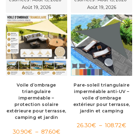
Août 19, 2026
Août 19, 2026
Voile d’ombrage
Pare-soleil triangulaire
triangulaire
imperméable anti-UV –
imperméable –
voile d’ombrage
protection solaire
extérieur pour terrasse,
extérieure pour terrasse,
jardin et camping
camping et jardin
Plag
26.30
€
–
108.72
€
de
Plage
30.90
€
–
87.60
€
prix :
de
26.3