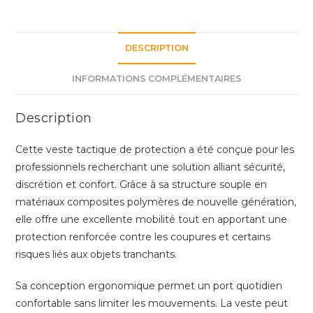
en
Composite
Polymère
DESCRIPTION
–
Protection
INFORMATIONS COMPLÉMENTAIRES
Discrète
Anti-
Description
Coupure
pour
Cette veste tactique de protection a été conçue pour les
Usage
professionnels recherchant une solution alliant sécurité,
Professionnel
discrétion et confort. Grâce à sa structure souple en
matériaux composites polymères de nouvelle génération,
elle offre une excellente mobilité tout en apportant une
protection renforcée contre les coupures et certains
risques liés aux objets tranchants.
Sa conception ergonomique permet un port quotidien
confortable sans limiter les mouvements. La veste peut