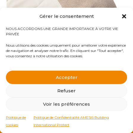
Gérer le consentement
NOUS ACCORDONS UNE GRANDE IMPORTANCE À VOTRE VIE
PRIVÉE
Nous utilisons des cookies uniquement pour améliorer votre expérience
de navigation et analyser notre trafic. En cliquant sur "Tout accepter",
vous consentez à notre utilisation des cookies.
Accepter
Protégez-vous en cas d’attaque ou explosion nucléaire,
virus ou produits chimiques avec nos Kits complets NRBC
Refuser
(masques à gaz, combinaison et gants étanches, détecteur
Voir les préférences
GEIGER, pilule d’I.O.D, guide « comment se protéger en cas
d’explosion atomique, etc..») dans notre E-BOUTIQUE
Politique de
Politique de Confidentialité AMESIS Building
NRBC-E. Protégez ce qui compte pour vous.
cookies
Ignorer
International Protect