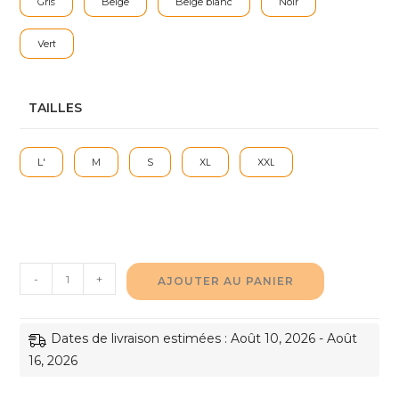
Gris
Beige
Beige blanc
Noir
Vert
TAILLES
L'
M
S
XL
XXL
quantité
-
+
AJOUTER AU PANIER
de
Veste
Dates de livraison estimées : Août 10, 2026 - Août
Tactique
16, 2026
Haute
Résistance