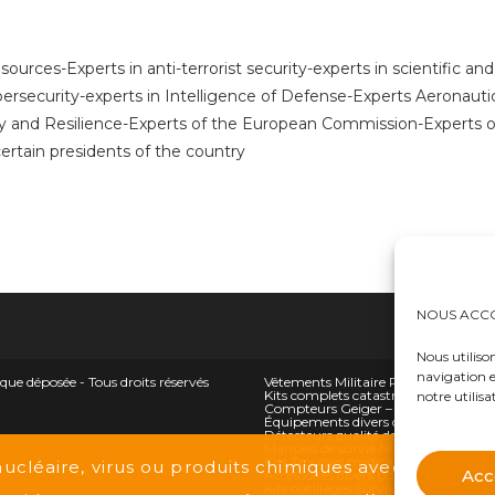
ces-Experts in anti-terrorist security-experts in scientific and
bersecurity-experts in Intelligence of Defense-Experts Aeronauti
 and Resilience-Experts of the European Commission-Experts of
 certain presidents of the country
NOUS ACCO
Nous utiliso
navigation e
éposée - Tous droits réservés
Vêtements Militaire Police Sécurité 
Kits complets catastrophes NRBC et 
notre utilisa
Compteurs Geiger – Dosimètres
Équipements divers de protection 
Détecteurs qualité de l’air/oxygène 
Manuels de survie NRBC-E et climat
Kits Trousses médicales de situation
nucléaire, virus ou produits chimiques avec nos Ki
Acc
Accessoires divers pour bunkers
Ha
Kits outillages Survivalistes Campeur