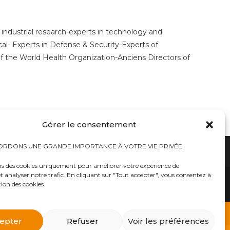
 industrial research-experts in technology and
cal- Experts in Defense & Security-Experts of
 the World Health Organization-Anciens Directors of
Gérer le consentement
RDONS UNE GRANDE IMPORTANCE À VOTRE VIE PRIVÉE
ns des cookies uniquement pour améliorer votre expérience de
t analyser notre trafic. En cliquant sur "Tout accepter", vous consentez à
hauts
Bureaux tables bunkers NRBC-E
trousses médicales
Kits complets catastrophe NRBC
tion des cookies.
rayonnements électromagnétique
lits – Canapés escamotables
O2
Éclairage plafonniers bunkers NRBC-E
ique
Masques à gaz
 d’urgence
Équipements accessoires Militaires Police Sécurité
ts complets NRBC (masques à gaz, combinaison et
epter
Refuser
Voir les préférences
billements de protection NBC Personnelle
s et Alpiniste
Traitement d’eau – Purificateurs eau et filtres