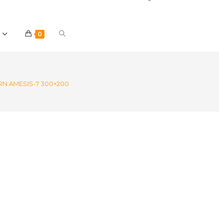
Toggle
0
website
RN AMESIS-7 300×200
search