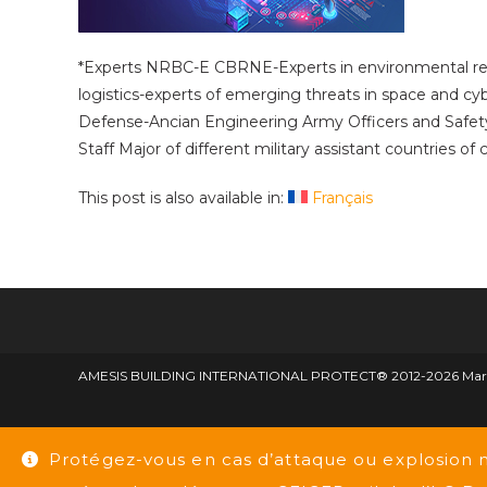
*Experts NRBC-E CBRNE-Experts in environmental resour
logistics-experts of emerging threats in space and cy
Defense-Ancian Engineering Army Officers and Safety
Staff Major of different military assistant countries of
This post is also available in:
Français
AMESIS BUILDING INTERNATIONAL PROTECT® 2012-2026 Marque d
Protégez-vous en cas d’attaque ou explosion 