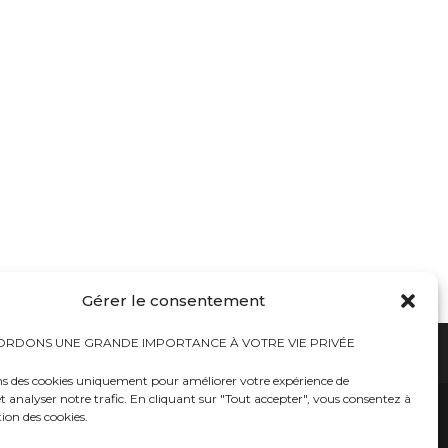
Gérer le consentement
RDONS UNE GRANDE IMPORTANCE À VOTRE VIE PRIVÉE
ns des cookies uniquement pour améliorer votre expérience de
t analyser notre trafic. En cliquant sur "Tout accepter", vous consentez à
hauts
Bureaux tables bunkers NRBC-E
trousses médicales
Kits complets catastrophe NRBC
tion des cookies.
rayonnements électromagnétique
lits – Canapés escamotables