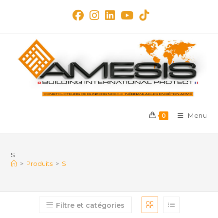
Skip
to
content
Menu
0
S
>
Produits
>
S
Filtre et catégories