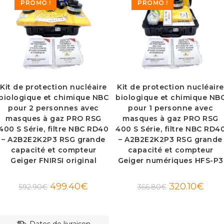
PROMO !
PROMO !
Kit de protection nucléaire
Kit de protection nucléaire
biologique et chimique NBC
biologique et chimique NB
pour 2 personnes avec
pour 1 personne avec
masques à gaz PRO RSG
masques à gaz PRO RSG
400 S Série, filtre NBC RD40
400 S Série, filtre NBC RD4
– A2B2E2K2P3 RSG grande
– A2B2E2K2P3 RSG grande
capacité et compteur
capacité et compteur
Geiger FNIRSI original
Geiger numériques HFS-P3
Le
Le
Le
Le
499.40
€
320.10
€
592.90
€
366.80
€
prix
prix
prix
prix
initial
actuel
initial
actue
était :
est :
était :
est :
592.90€.
499.40€.
366.80€.
320.1