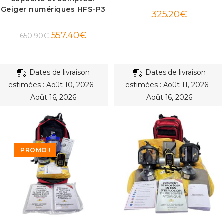
Geiger numériques HFS-P3
325.20
€
Le
Le
557.40
€
650.90
€
prix
prix
initial
actuel
était :
est :
650.90€.
557.40€.
Dates de livraison
Dates de livraison
estimées : Août 10, 2026 -
estimées : Août 11, 2026 -
Août 16, 2026
Août 16, 2026
PROMO !