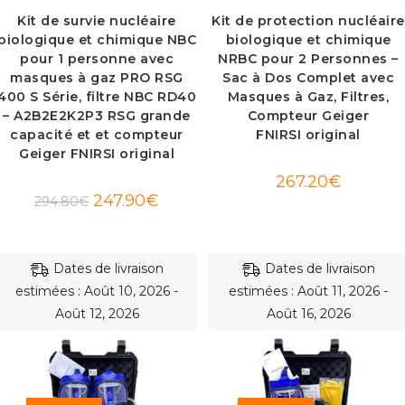
Kit de survie nucléaire
Kit de protection nucléaire
biologique et chimique NBC
biologique et chimique
pour 1 personne avec
NRBC pour 2 Personnes –
masques à gaz PRO RSG
Sac à Dos Complet avec
400 S Série, filtre NBC RD40
Masques à Gaz, Filtres,
– A2B2E2K2P3 RSG grande
Compteur Geiger
capacité et et compteur
FNIRSI original
Geiger FNIRSI original
267.20
€
Le
Le
247.90
€
294.80
€
prix
prix
initial
actuel
était :
est :
294.80€.
247.90€.
Dates de livraison
Dates de livraison
estimées : Août 10, 2026 -
estimées : Août 11, 2026 -
Août 12, 2026
Août 16, 2026