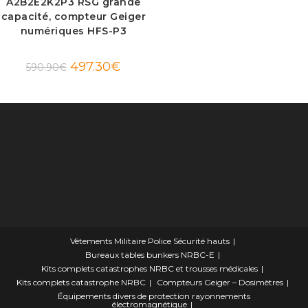
A2B2E2K2P3 RSG grande
capacité, compteur Geiger
numériques HFS-P3
Le
Le
497.30
€
590.90
€
prix
prix
initial
actuel
était :
est :
590.90€.
497.30€.
Vêtements Militaire Police Sécurité hauts
Bureaux tables bunkers NRBC-E
Kits complets catastrophes NRBC et trousses médicales
Kits complets catastrophe NRBC
Compteurs Geiger – Dosimètres
Équipements divers de protection rayonnements
électromagnétique