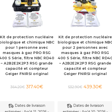
Kit de protection nucléaire
Kit de protection nucléaire
biologique et chimique NBC
biologique et chimique NB
pour 1 personne avec
pour 2 personnes avec
masques à gaz PRO RSG
masques à gaz PRO RSG
400 S Série, filtre NBC RD40
400 S Série, filtre NBC RD4
– A2B2E2K2P3 RSG grande
– A2B2E2K2P3 RSG grande
capacité et compteur
capacité et compteur
Geiger FNIRSI original
Geiger FNIRSI original
Le
Le
Le
Le
317.40
€
439.30
€
364.20
€
532.90
€
prix
prix
prix
prix
initial
actuel
initial
actue
était :
est :
était :
est :
364.20€.
317.40€.
532.90€.
439.3
Dates de livraison
Dates de livraison
estimées : Août 11, 2026 -
estimées : Août 10, 2026 -