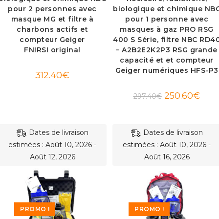
pour 2 personnes avec
biologique et chimique NB
masque MG et filtre à
pour 1 personne avec
charbons actifs et
masques à gaz PRO RSG
compteur Geiger
400 S Série, filtre NBC RD4
FNIRSI original
– A2B2E2K2P3 RSG grande
capacité et et compteur
Geiger numériques HFS-P3
312.40
€
Le
Le
250.60
€
297.40
€
prix
prix
initial
actue
était :
est :
297.40€.
250.6
Dates de livraison
Dates de livraison
estimées : Août 10, 2026 -
estimées : Août 10, 2026 -
Août 12, 2026
Août 16, 2026
PROMO !
PROMO !