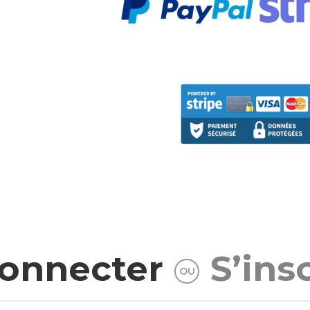
connecter
S’ins
OU