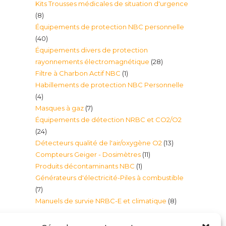
Kits Trousses médicales de situation d'urgence
produits
8
8
Équipements de protection NBC personnelle
produits
40
40
Équipements divers de protection
produits
28
rayonnements électromagnétique
28
1
Filtre à Charbon Actif NBC
1
produits
Habillements de protection NBC Personnelle
produit
4
4
7
Masques à gaz
7
produits
Équipements de détection NRBC et CO2/O2
produits
24
24
13
Détecteurs qualité de l'air/oxygène O2
13
produits
11
Compteurs Geiger - Dosimètres
11
produits
1
Produits décontaminants NBC
1
produits
Générateurs d'électricité-Piles à combustible
produit
7
7
8
Manuels de survie NRBC-E et climatique
8
produits
produits