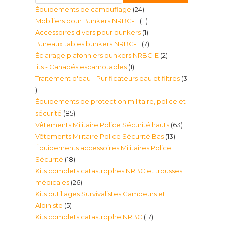
24
Équipements de camouflage
24
11
Mobiliers pour Bunkers NRBC-E
11
produits
1
Accessoires divers pour bunkers
1
produits
7
Bureaux tables bunkers NRBC-E
7
produit
2
Éclairage plafonniers bunkers NRBC-E
2
produits
1
lits - Canapés escamotables
1
produits
Traitement d'eau - Purificateurs eau et filtres
3
produit
3
Équipements de protection militaire, police et
produits
85
sécurité
85
63
Vêtements Militaire Police Sécurité hauts
63
produits
13
Vêtements Militaire Police Sécurité Bas
13
produits
Équipements accessoires Militaires Police
produits
18
Sécurité
18
Kits complets catastrophes NRBC et trousses
produits
26
médicales
26
Kits outillages Survivalistes Campeurs et
produits
5
Alpiniste
5
17
Kits complets catastrophe NRBC
17
produits