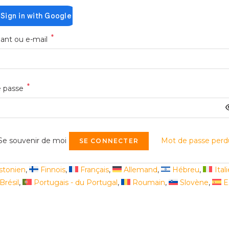
*
Obligatoire
iant ou e-mail
*
Obligatoire
 passe
Se souvenir de moi
Mot de passe perd
SE CONNECTER
stonien
Finnois
Français
Allemand
Hébreu
Ital
Brésil
Portugais - du Portugal
Roumain
Slovène
E