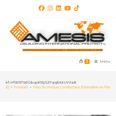
Skip
to
content
Menu
0
kf-HTB157WlObvpK1RjSZFqq6AXUVXa8
>
Produits
>
Tissu Technique Conducteur Extensible en Fibre 