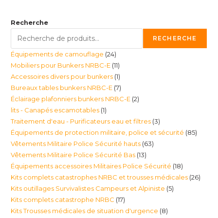
Recherche
RECHERCHE
24
Équipements de camouflage
24
11
Mobiliers pour Bunkers NRBC-E
11
produits
1
Accessoires divers pour bunkers
1
produits
7
Bureaux tables bunkers NRBC-E
7
produit
2
Éclairage plafonniers bunkers NRBC-E
2
produits
1
lits - Canapés escamotables
1
produits
3
Traitement d'eau - Purificateurs eau et filtres
3
produit
85
Équipements de protection militaire, police et sécurité
85
produits
63
Vêtements Militaire Police Sécurité hauts
63
produi
13
Vêtements Militaire Police Sécurité Bas
13
produits
18
Équipements accessoires Militaires Police Sécurité
18
produits
26
Kits complets catastrophes NRBC et trousses médicales
26
produits
5
Kits outillages Survivalistes Campeurs et Alpiniste
5
produ
17
Kits complets catastrophe NRBC
17
produits
8
Kits Trousses médicales de situation d'urgence
8
produits