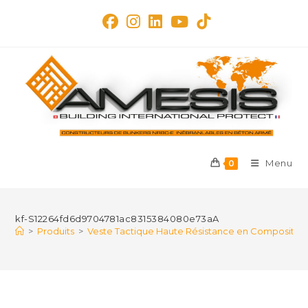
Skip
to
content
Menu
0
kf-S12264fd6d9704781ac8315384080e73aA
>
Produits
>
Veste Tactique Haute Résistance en Composite P