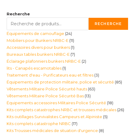
Recherche
RECHERCHE
24
Équipements de camouflage
24
11
Mobiliers pour Bunkers NRBC-E
11
produits
1
Accessoires divers pour bunkers
1
produits
7
Bureaux tables bunkers NRBC-E
7
produit
2
Éclairage plafonniers bunkers NRBC-E
2
produits
1
lits - Canapés escamotables
1
produits
3
Traitement d'eau - Purificateurs eau et filtres
3
produit
85
Équipements de protection militaire, police et sécurité
85
produits
63
Vêtements Militaire Police Sécurité hauts
63
produi
13
Vêtements Militaire Police Sécurité Bas
13
produits
18
Équipements accessoires Militaires Police Sécurité
18
produits
26
Kits complets catastrophes NRBC et trousses médicales
26
produits
5
Kits outillages Survivalistes Campeurs et Alpiniste
5
produ
17
Kits complets catastrophe NRBC
17
produits
8
Kits Trousses médicales de situation d'urgence
8
produits