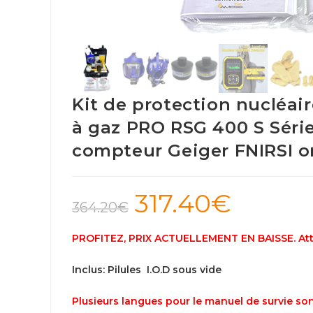
Kit de protection nucléa
à gaz PRO RSG 400 S Séri
compteur Geiger FNIRSI or
317.40
€
Le
Le
prix
prix
364.20
€
initial
actuel
était :
est :
364.20€.
317.40€.
PROFITEZ, PRIX ACTUELLEMENT EN BAISSE. Atten
Inclus: Pilules I.O.D sous vide
Plusieurs langues pour le manuel de survie son