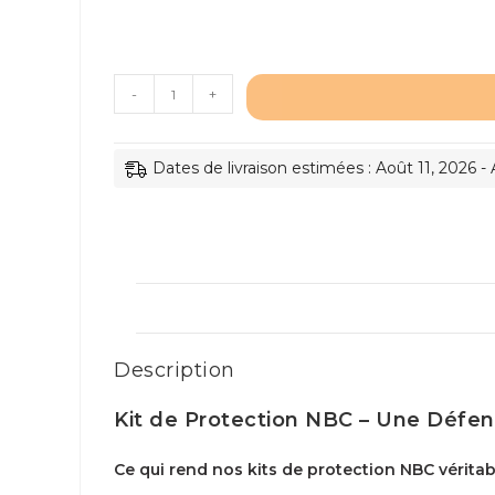
quantité
-
+
de
Kit
Dates de livraison estimées : Août 11, 2026 -
de
protection
nucléaire
biologique
et
chimique
NBC
pour
Description
1
personne
Kit de Protection NBC – Une Défen
avec
Ce qui rend nos kits de protection NBC véritab
masques