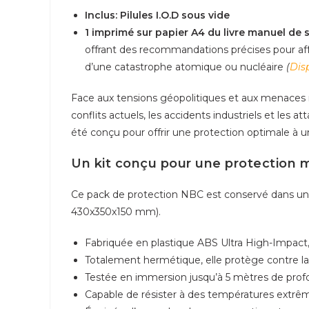
à
Inclus: Pilules I.O.D sous vide
gaz
1 imprimé sur papier A4 du livre manuel de
PRO
offrant des recommandations précises pour aff
RSG
d’une catastrophe atomique ou nucléaire
(
Dis
400
S
Face aux tensions géopolitiques et aux menaces mo
Série,
conflits actuels, les accidents industriels et les
filtre
été conçu pour offrir une protection optimale à un
NBC
RD40
Un kit conçu pour une protection 
-
A2B2E2K2P3
Ce pack de protection NBC est conservé dans une 
RSG
430x350x150 mm).
grande
Fabriquée en plastique ABS Ultra High-Impact, 
capacité
Totalement hermétique, elle protège contre la p
et
Testée en immersion jusqu’à 5 mètres de profon
compteur
Capable de résister à des températures extrêm
Geiger